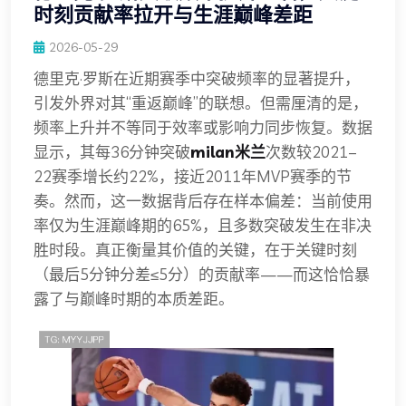
时刻贡献率拉开与生涯巅峰差距
2026-05-29
德里克·罗斯在近期赛季中突破频率的显著提升，
引发外界对其“重返巅峰”的联想。但需厘清的是，
频率上升并不等同于效率或影响力同步恢复。数据
显示，其每36分钟突破
milan米兰
次数较2021–
22赛季增长约22%，接近2011年MVP赛季的节
奏。然而，这一数据背后存在样本偏差：当前使用
率仅为生涯巅峰期的65%，且多数突破发生在非决
胜时段。真正衡量其价值的关键，在于关键时刻
（最后5分钟分差≤5分）的贡献率——而这恰恰暴
露了与巅峰时期的本质差距。