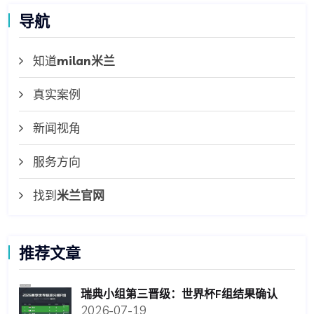
导航
知道
milan米兰
真实案例
新闻视角
服务方向
找到
米兰官网
推荐文章
瑞典小组第三晋级：世界杯F组结果确认
2026-07-19